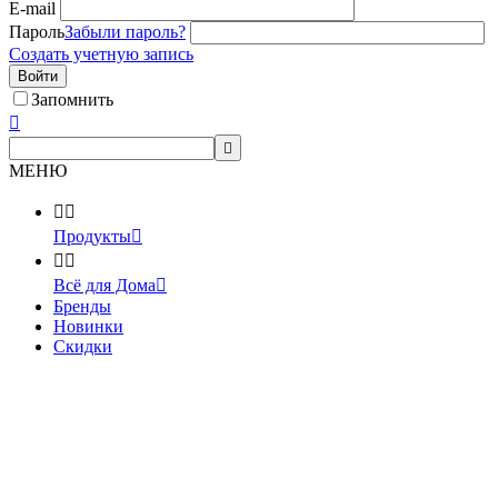
E-mail
Пароль
Забыли пароль?
Создать учетную запись
Войти
Запомнить


МЕНЮ


Продукты



Всё для Дома

Бренды
Новинки
Скидки