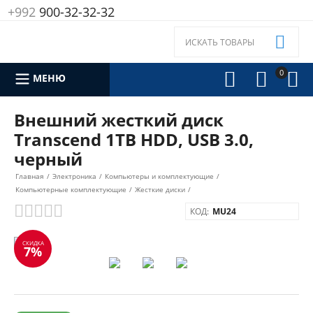
+992
900-32-32-32

0



МЕНЮ
Внешний жесткий диск
Transcend 1TB HDD, USB 3.0,
черный
Главная
/
Электроника
/
Компьютеры и комплектующие
/
Компьютерные комплектующие
/
Жесткие диски
/
КОД:
MU24
СКИДКА
7%