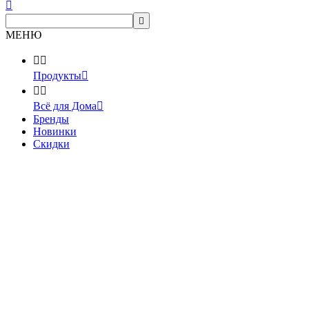


МЕНЮ


Продукты



Всё для Дома

Бренды
Новинки
Скидки