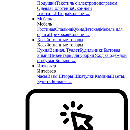
Подушки
Текстиль с электроподогревом
Одеяла
Полотенца
Оконный
текстиль
Шторы
Больше
→
Мебель
Мебель
Гостиная
Спальня
Кухня
Детская
Мебель для
офиса
Прихожая
Больше
→
Хозяйственные товары
Хозяйственные товары
Кухня
Ванная. Туалет
Будильники
Бытовая
химия
Инвентарь для уборки
Уход за одеждой
и обувью
Больше
→
Интерьер
Интерьер
Часы
Вазы
Шторы
Шкатулки
Камины
Цветы.
Букеты
Больше
→