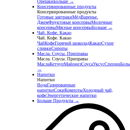
Орешки
Больше
→
Консервированные продукты
Консервированные продукты
Готовые завтраки
Мёд
Варенье.
Джем
Фруктовые консервы
Молочные
консервы
Мясные консервы
Больше
→
Чай. Кофе. Какао
Чай. Кофе. Какао
Чай
Кофе
Горячий шоколад
Какао
Сухие
сливки
Сиропы
Масла. Соусы. Приправы
Масла. Соусы. Приправы
Масла
Кетчуп
Майонез
Соуса
Уксус
Специи
Боль
→
Напитки
Напитки
Вода
Газированные
напитки
Соки
Компоты
Холодный чай,
кофе
Энергетические напитки
Больше Продукты
→