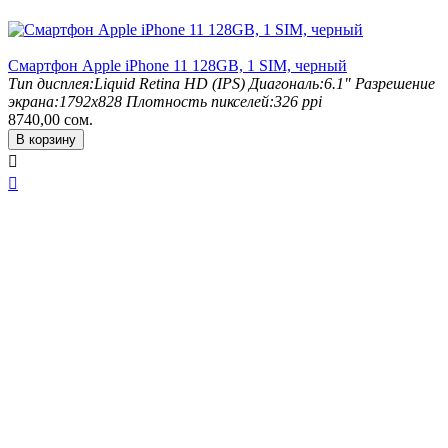
Смартфон Apple iPhone 11 128GB, 1 SIM, черный
Тип дисплея:
Liquid Retina HD (IPS)
Диагональ:
6.1"
Разрешение
экрана:
1792x828
Плотность пикселей:
326 ppi
8740,00
сом.
В корзину

