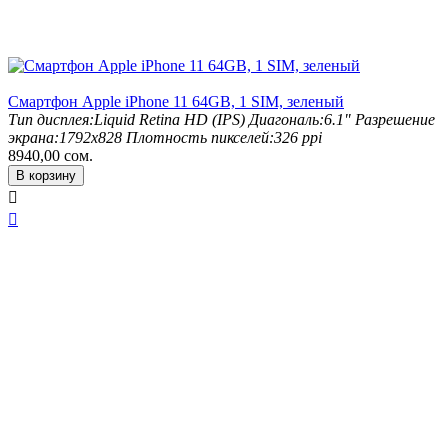
Смартфон Apple iPhone 11 64GB, 1 SIM, зеленый
Тип дисплея:
Liquid Retina HD (IPS)
Диагональ:
6.1"
Разрешение
экрана:
1792x828
Плотность пикселей:
326 ppi
8940,00
сом.
В корзину

