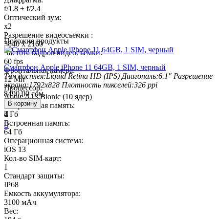
f/1.8 + f/2.4
Оптический зум:
x2
Разрешение видеосъемки :
Похожие продукты
3840 x 2160
Частота кадров видеосъемки:
60 fps
Смартфон Apple iPhone 11 64GB, 1 SIM, черный
Фронтальная камера:
Тип дисплея:
Liquid Retina HD (IPS)
Диагональ:
6.1"
Разрешение
12 Мп
экрана:
1792x828
Плотность пикселей:
326 ppi
Процессор:
8490,00
сом.
Apple A13 Bionic (10 ядер)
В корзину
Оперативная память:
4 Гб

Встроенная память:

64 Гб
Операционная система:
iOS 13
Кол-во SIM-карт:
1
Стандарт защиты:
IP68
Емкость аккумулятора:
3100 мАч
Вес: