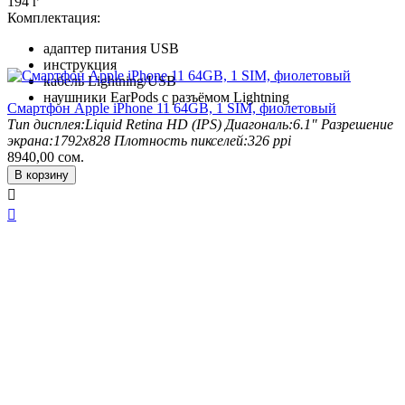
194 г
Комплектация:
адаптер питания USB
инструкция
кабель Lightning/USB
наушники EarPods с разъёмом Lightning
Смартфон Apple iPhone 11 64GB, 1 SIM, фиолетовый
Тип дисплея:
Liquid Retina HD (IPS)
Диагональ:
6.1"
Разрешение
экрана:
1792x828
Плотность пикселей:
326 ppi
8940,00
сом.
В корзину

