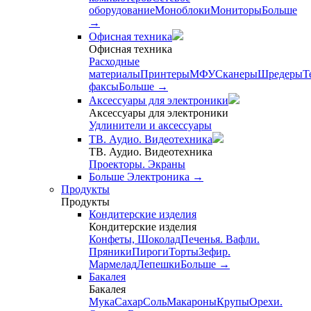
оборудование
Моноблоки
Мониторы
Больше
→
Офисная техника
Офисная техника
Расходные
материалы
Принтеры
МФУ
Сканеры
Шредеры
Т
факсы
Больше
→
Аксессуары для электроники
Аксессуары для электроники
Удлинители и аксессуары
ТВ. Аудио. Видеотехника
ТВ. Аудио. Видеотехника
Проекторы. Экраны
Больше Электроника
→
Продукты
Продукты
Кондитерские изделия
Кондитерские изделия
Конфеты, Шоколад
Печенья. Вафли.
Пряники
Пироги
Торты
Зефир.
Мармелад
Лепешки
Больше
→
Бакалея
Бакалея
Мука
Сахар
Соль
Макароны
Крупы
Орехи.