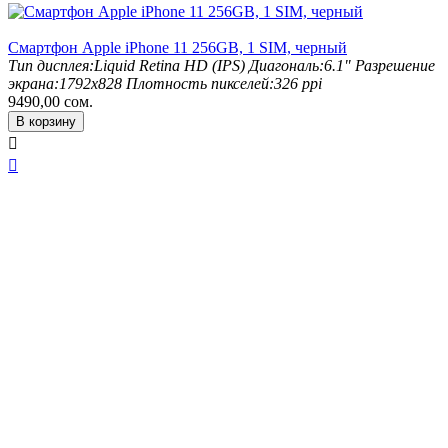
Смартфон Apple iPhone 11 256GB, 1 SIM, черный
Тип дисплея:
Liquid Retina HD (IPS)
Диагональ:
6.1"
Разрешение
экрана:
1792x828
Плотность пикселей:
326 ppi
9490,00
сом.
В корзину

