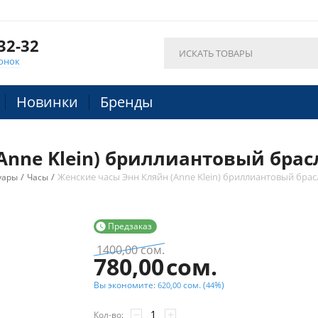
32-32
онок
Новинки
Бренды
Anne Klein) бриллиантовый брас
/
/
Женские часы Энн Кляйн (Anne Klein) бриллиантовый брас
уары
Часы
Предзаказ

1400,00
сом.
780,00
сом.
Вы экономите:
сом.
(
%)
620,00
44
−
+
Кол-во: