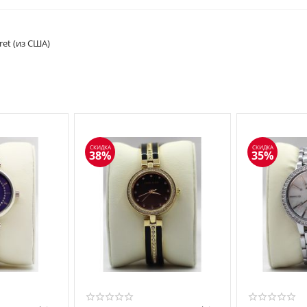
cret (из США)
СКИДКА
СКИДКА
38%
35%