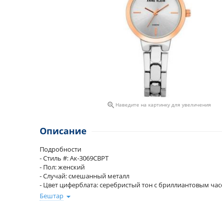

Наведите на картинку для увеличения
Описание
Подробности
- Стиль #: Ак-3069СВРТ
- Пол: женский
- Случай: смешанный металл
- Цвет циферблата: серебристый тон с бриллиантовым ч
- Браслет: смешанный металл
Бештар
- - Тип Застежки: Развертывание
- Механизм: Кварцевый
- Стекло: Минеральное