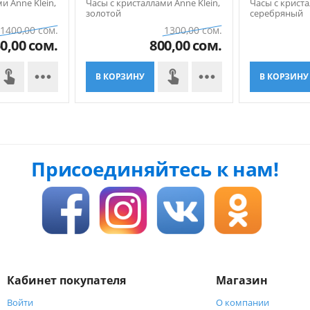
и Anne Klein,
Часы с кристаллами Anne Klein,
Часы с криста
золотой
серебряный
1400,00
сом.
1300,00
сом.
0,00
сом.
800,00
сом.


В КОРЗИНУ
В КОРЗИНУ
Присоединяйтесь к нам!
Кабинет покупателя
Магазин
Войти
О компании