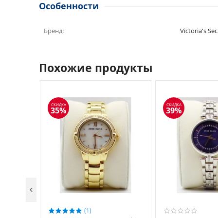
Особенности
- Диаметр корпуса: 26 мм
- Длина браслета: 178 мм
- Импортированный от США
Бренд:
Victoria's Se
Похожие продукты
СКИДКА
СКИДКА
35%
39%

(1)