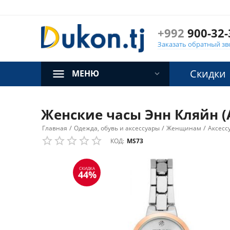
+992
900-32-
Заказать обратный зв
Скидки
МЕНЮ
Женские часы Энн Кляйн (
/
/
/
Главная
Одежда, обувь и аксессуары
Женщинам
Аксесс
КОД:
MS73
СКИДКА
44%