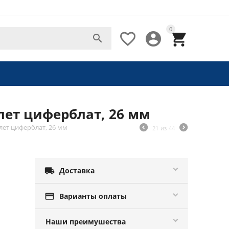
0




лет циферблат, 26 мм
лет циферблат, 26 мм
21
из
44

Доставка

Варианты оплаты
Наши преимушества