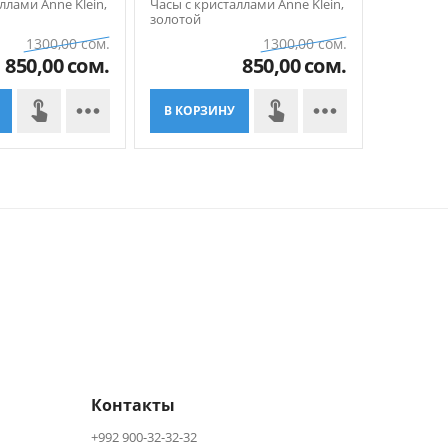
ллами Anne Klein,
Часы с кристаллами Anne Klein,
Часы с кр
золотой
золотой
1300,00
сом.
1300,00
сом.
850,00
сом.
850,00
сом.


В КОРЗИНУ
В КОР
Контакты
+992 900-32-32-32