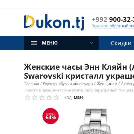
+992
900-32-
Заказать обратный зв
Скидки
МЕНЮ
Женские часы Энн Кляйн (
Swarovski кристалл украш
/
/
/
Главная
Одежда, обувь и аксессуары
Женщинам
Аксесс
Женские часы Энн Кляйн (Anne Klein) серебряный тон шв
КОД:
MS89
СКИДКА
64%