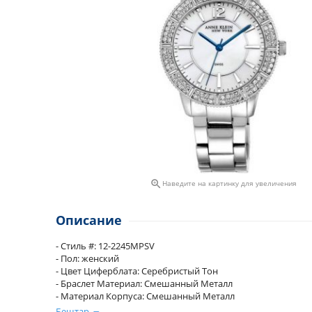

Наведите на картинку для увеличения
Описание
- Стиль #: 12-2245MPSV
- Пол: женский
- Цвет Циферблата: Серебристый Тон
- Браслет Материал: Смешанный Металл
- Материал Корпуса: Смешанный Металл
- Движение: Швейцарское Движение
Бештар