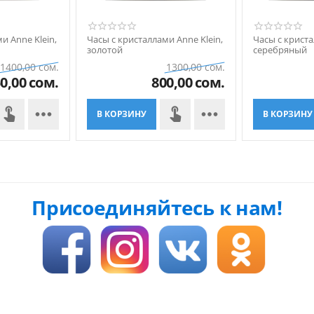
и Anne Klein,
Часы с кристаллами Anne Klein,
Часы с криста
золотой
серебряный
1400,00
сом.
1300,00
сом.
0,00
сом.
800,00
сом.


В КОРЗИНУ
В КОРЗИНУ
Присоединяйтесь к нам!