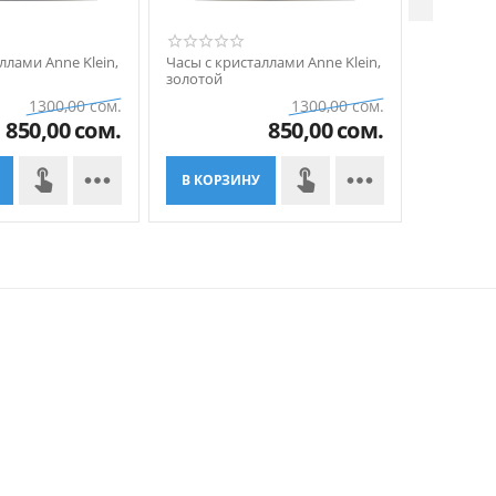
ллами Anne Klein,
Часы с кристаллами Anne Klein,
Часы с кр
золотой
золотой
1300,00
сом.
1300,00
сом.
850,00
сом.
850,00
сом.


В КОРЗИНУ
В КОР