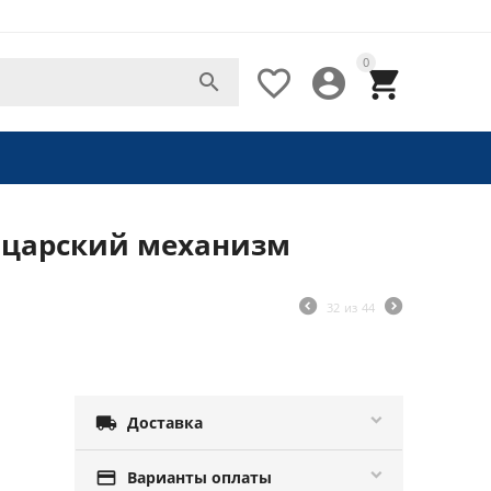
0




ейцарский механизм
32
из
44

Доставка

Варианты оплаты