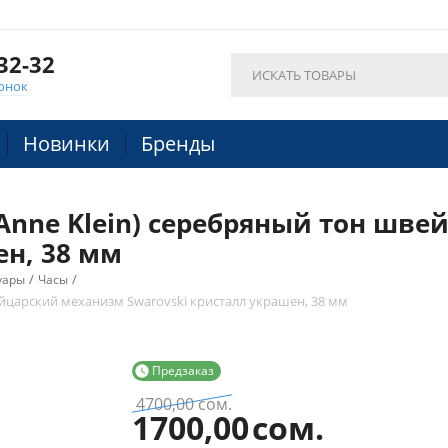
32-32
онок
Новинки
Бренды
Anne Klein) серебряный тон шв
ен, 38 мм
/
/
уары
Часы
ейцарский механизм Swarovski кристалл украшен, 38 мм
Предзаказ

4700,00
сом.
1700,00
сом.