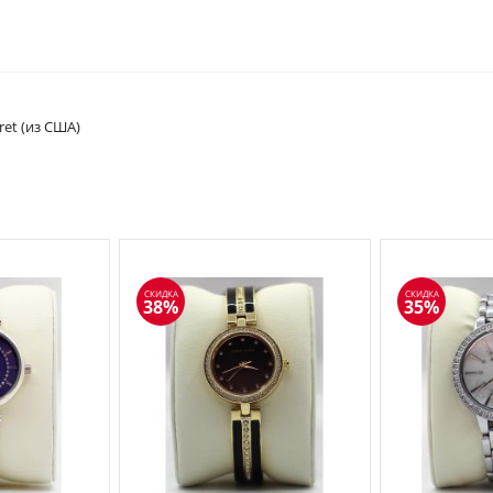
cret (из США)
СКИДКА
СКИДКА
38%
35%