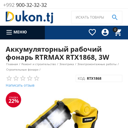
+992
900-32-32-32

0



МЕНЮ
Аккумуляторный рабочий
фонарь RTRMAX RTX1868, 3W
Главная
/
Ремонт и строительство
/
Электрика
/
Электромонтажные работы
/
Строительные фонари
/
КОД:
RTX1868
Написать отзыв
СКИДКА
22%