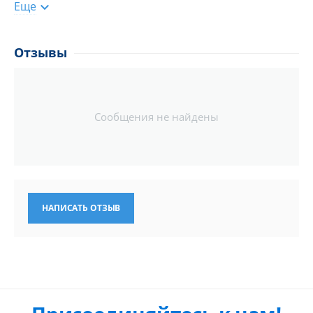
Еще

60°
90°
Отзывы
Освещение:
3 варианта
Вес:
0.4 кг
Сообщения не найдены
НАПИСАТЬ ОТЗЫВ