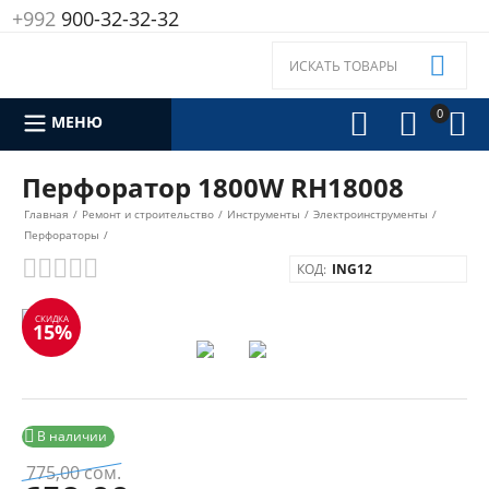
+992
900-32-32-32

0



МЕНЮ
Перфоратор 1800W RH18008
Главная
/
Ремонт и строительство
/
Инструменты
/
Электроинструменты
/
Перфораторы
/
КОД:
ING12
СКИДКА
15%

В наличии
775,00
сом.