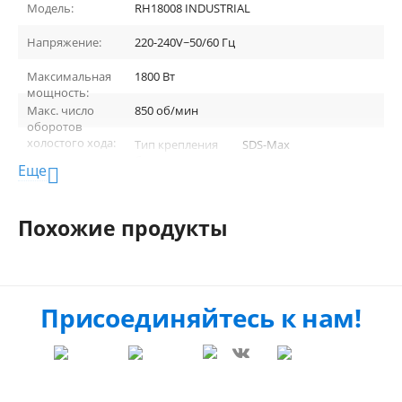
Модель:
RH18008 INDUSTRIAL
Напряжение:
220-240V~50/60 Гц
Максимальная
1800 Вт
мощность:
Макс. число
850 об/мин
оборотов
холостого хода:
Тип крепления
SDS-Max
бура:
Еще

Максимальная
7 Дж
энергия удара:
Похожие продукты
Присоединяйтесь к нам!