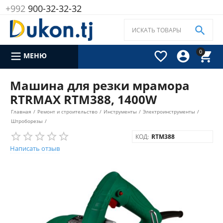
+992
900-32-32-32

0



МЕНЮ
Машина для резки мрамора
RTRMAX RTM388, 1400W
Главная
/
Ремонт и строительство
/
Инструменты
/
Электроинструменты
/
Штроборезы
/
КОД:
RTM388
Написать отзыв