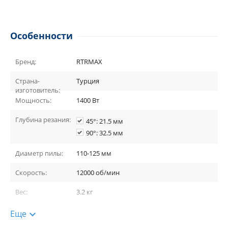
Особенности
Бренд:
RTRMAX
Страна-
Турция
изготовитель:
Мощность:
1400 Вт
Глубина резания:
45°: 21.5 мм
90°: 32.5 мм
Диаметр пилы:
110-125 мм
Скорость:
12000 об/мин
Вес:
3.2 кг
Дополнительно:
Еще
Высокая мощность дв

игателя