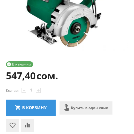
В наличии

547,40
сом.
−
+
Кол-во:
В КОРЗИНУ
Купить в один клик