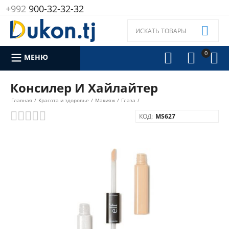
+992
900-32-32-32

0



МЕНЮ
Консилер И Хайлайтер
Главная
/
Красота и здоровье
/
Макияж
/
Глаза
/
КОД:
MS627