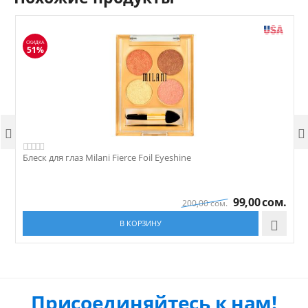
СКИДКА
51%


Блеск для глаз Milani Fierce Foil Eyeshine
К
99,00
сом.
200,00
сом.
В КОРЗИНУ

Присоединяйтесь к нам!