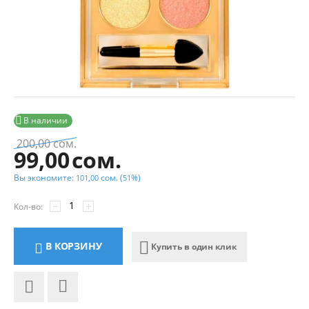

В наличии
200,00
сом.
99,00
сом.
Вы экономите:
сом.
(
%)
101,00
51
−
+
Кол-во:
В КОРЗИНУ
Купить в один клик