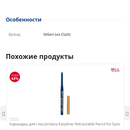
Особенности
Бренд:
Milani (из США)
Похожие продукты
СКИДКА
44%


Карандаш для глаз Jordana Easyliner Retractable Pencil for Eyes
К
E