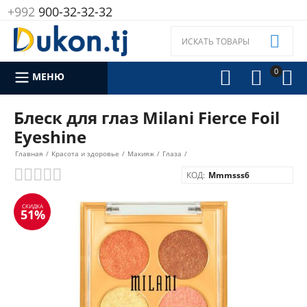
+992
900-32-32-32

0



МЕНЮ
Блеск для глаз Milani Fierce Foil
Eyeshine
Главная
/
Красота и здоровье
/
Макияж
/
Глаза
/
КОД:
Mmmsss6
СКИДКА
51%