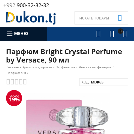
+992
900-32-32-32

0



МЕНЮ
Парфюм Bright Crystal Perfume
by Versace, 90 мл
Главная
/
Красота и здоровье
/
Парфюмерия
/
Женская парфюмерия
/
Парфюмерия
/
КОД:
MDK65
СКИДКА
19%