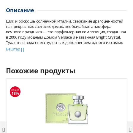
Описание
Шик и роскошь солнечной Италии, сверкание драгоценностей
на прекрасных светских дамах, необычайная атмосфера
вечного праздника — это парфюмерная композиция, созданная
в 2006 году модным Домом Versace и названная Bright Crystal.
Туалетная вода стала чудесным дополнением одного из самых
популярных направлений в искусстве ароматов — цветочного.
Бештар
Она раскрывается чувственным и необычным сочетанием
сочных фруктов, граната и экзотического юзу, приправленных
обжигающим ледяным аккордом.
Похожие продукты
Нежные цветки лотоса и магнолии сплетены в роскошный
букет, обрамленный пышными пионами. Томность и
женственность композиции Versace Bright Crystal придают
СКИДКА
18%
глубокая по звучанию амбра и чувственный мускус, а оттенок
красного дерева делает парфюм чуть суше и строже.
Сверкающий кристалл вашего образа — ваш любимый Versace
Bright Crystal в изысканном флаконе с филигранной крышечкой!

