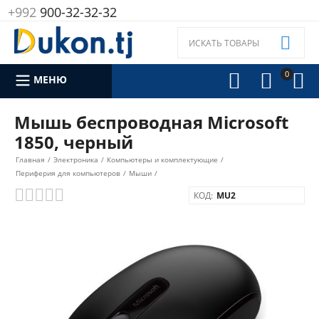
+992
900-32-32-32

0



МЕНЮ
Мышь беспроводная Microsoft
1850, черный
Главная
/
Электроника
/
Компьютеры и комплектующие
/
Периферия для компьютеров
/
Мыши
/
КОД:
MU2