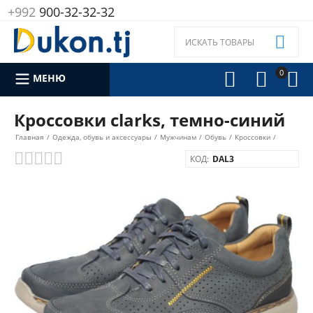
+992
900-32-32-32

0



МЕНЮ
Кроссовки clarks, темно-синий
Главная
/
Одежда, обувь и аксессуары
/
Мужчинам
/
Обувь
/
Кроссовки
/
КОД:
DAL3