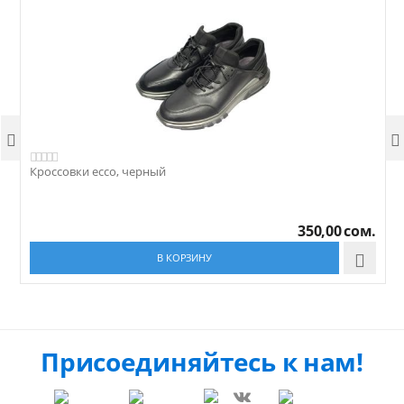


Кроссовки ecco, черный
К
350,00
сом.
В КОРЗИНУ

Присоединяйтесь к нам!