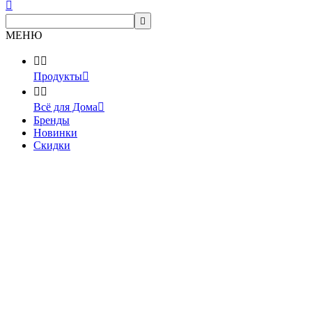


МЕНЮ


Продукты



Всё для Дома

Бренды
Новинки
Скидки