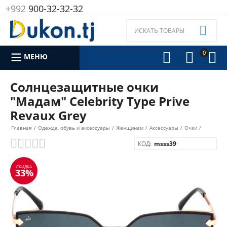
+992
900-32-32-32

0



МЕНЮ
Солнцезащитные очки
"Мадам" Celebrity Type Prive
Revaux Grey
Главная
/
Одежда, обувь и аксессуары
/
Женщинам
/
Аксессуары
/
Очки
/
КОД:
msss39
СКИДКА
33%