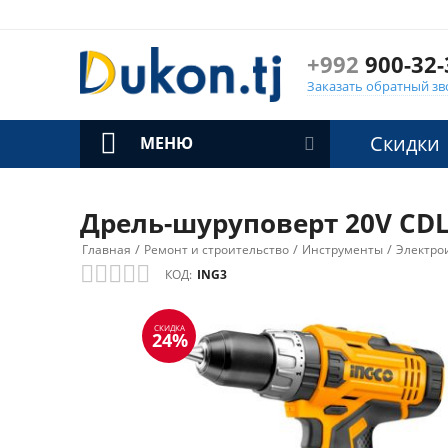
+992
900-32-
Заказать обратный зв
Скидки
МЕНЮ
Дрель-шуруповерт 20V CDL
/
/
/
Главная
Ремонт и строительство
Инструменты
Электро
КОД:
ING3
СКИДКА
24%