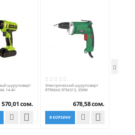

ный шуруповерт
Электрический шуруповерт
Электрич
4, 14.4V
RTRMAX RTM313, 350W
RTRMAX R
570,01
сом.
678,58
сом.


В КОРЗИНУ
В КОР