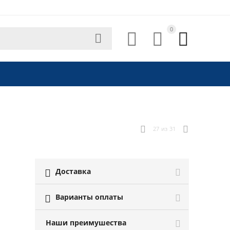
0




27
из
31
Доставка

Варианты оплаты

Наши преимушества