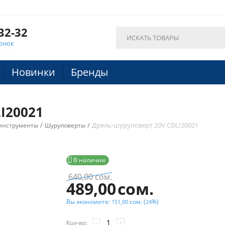
32-32
онок
Новинки
Бренды
I20021
/
/
Дрель-шуруповерт 20V CDLI20021
инструменты
Шуруповерты

В наличии
640,00
сом.
489,00
сом.
Вы экономите:
сом.
(
%)
151,00
24
−
+
Кол-во: