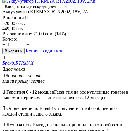

Наведите на картинку для увеличения
Аккумулятор RTRMAX RTX2002, 18V, 2Ah
В наличии

520,00
сом.
449,00
сом.
Вы экономите:
71,00
сом.
(
14
%)
Кол-во:
+
−
Купить в один клик
В корзину

Бренд:
RTRMAX

Доставка

Варианты оплаты
Наши преимушества

Гарантия 6 - 12 месяцев
Гарантия на все купленные товары в
нашем интернет-магазине составляет 6 - 12 месяцев

Оповещение по Email
Вы получаете Email сообщения о
каждой стадии вашего заказа.

Лучшая цена
Выгодные цены - причина, по которой сотни
клиентов отдают выбор нашему интернет-магазину!