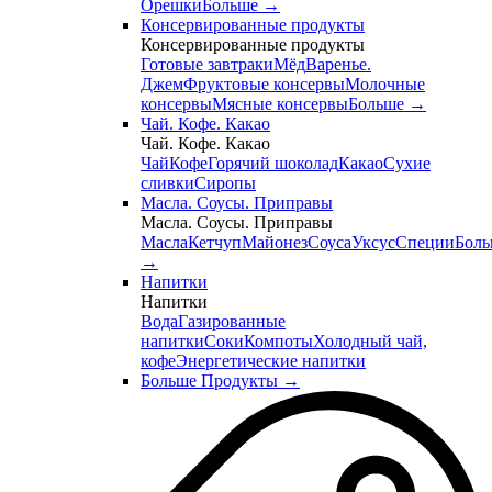
Орешки
Больше
→
Консервированные продукты
Консервированные продукты
Готовые завтраки
Мёд
Варенье.
Джем
Фруктовые консервы
Молочные
консервы
Мясные консервы
Больше
→
Чай. Кофе. Какао
Чай. Кофе. Какао
Чай
Кофе
Горячий шоколад
Какао
Сухие
сливки
Сиропы
Масла. Соусы. Приправы
Масла. Соусы. Приправы
Масла
Кетчуп
Майонез
Соуса
Уксус
Специи
Боль
→
Напитки
Напитки
Вода
Газированные
напитки
Соки
Компоты
Холодный чай,
кофе
Энергетические напитки
Больше Продукты
→