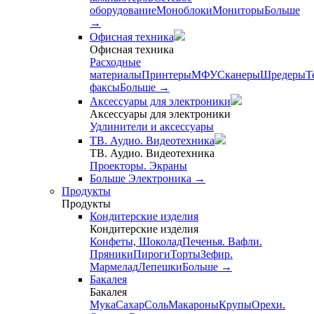
оборудование
Моноблоки
Мониторы
Больше
→
Офисная техника
Офисная техника
Расходные
материалы
Принтеры
МФУ
Сканеры
Шредеры
Т
факсы
Больше
→
Аксессуары для электроники
Аксессуары для электроники
Удлинители и аксессуары
ТВ. Аудио. Видеотехника
ТВ. Аудио. Видеотехника
Проекторы. Экраны
Больше Электроника
→
Продукты
Продукты
Кондитерские изделия
Кондитерские изделия
Конфеты, Шоколад
Печенья. Вафли.
Пряники
Пироги
Торты
Зефир.
Мармелад
Лепешки
Больше
→
Бакалея
Бакалея
Мука
Сахар
Соль
Макароны
Крупы
Орехи.