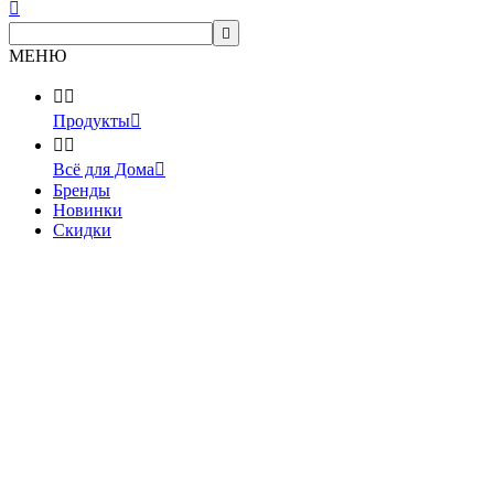


МЕНЮ


Продукты



Всё для Дома

Бренды
Новинки
Скидки