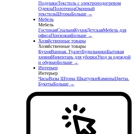
Подушки
Текстиль с электроподогревом
Одеяла
Полотенца
Оконный
текстиль
Шторы
Больше
→
Мебель
Мебель
Гостиная
Спальня
Кухня
Детская
Мебель для
офиса
Прихожая
Больше
→
Хозяйственные товары
Хозяйственные товары
Кухня
Ванная. Туалет
Будильники
Бытовая
химия
Инвентарь для уборки
Уход за одеждой
и обувью
Больше
→
Интерьер
Интерьер
Часы
Вазы
Шторы
Шкатулки
Камины
Цветы.
Букеты
Больше
→