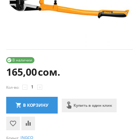
В наличии

165,00
сом.
−
+
Кол-во:
В КОРЗИНУ
Купить в один клик
INGCO
Бренд: