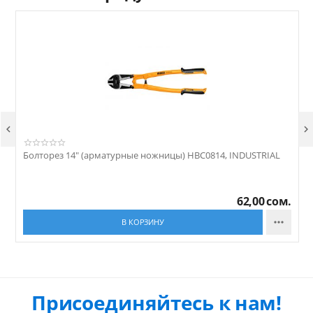


Болторез 14" (арматурные ножницы) HBC0814, INDUSTRIAL
Б
62,00
сом.

В КОРЗИНУ
Присоединяйтесь к нам!