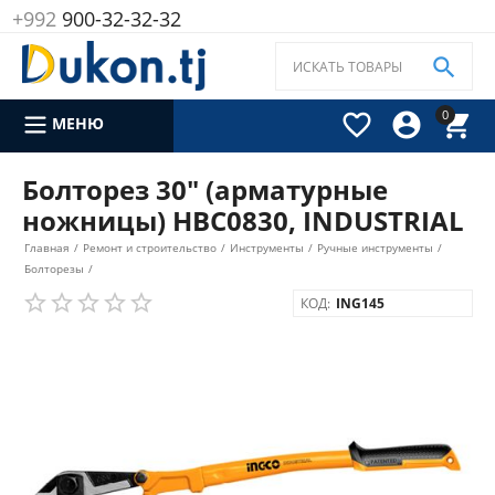
+992
900-32-32-32

0



МЕНЮ
Болторез 30" (арматурные
ножницы) HBC0830, INDUSTRIAL
Главная
/
Ремонт и строительство
/
Инструменты
/
Ручные инструменты
/
Болторезы
/
КОД:
ING145