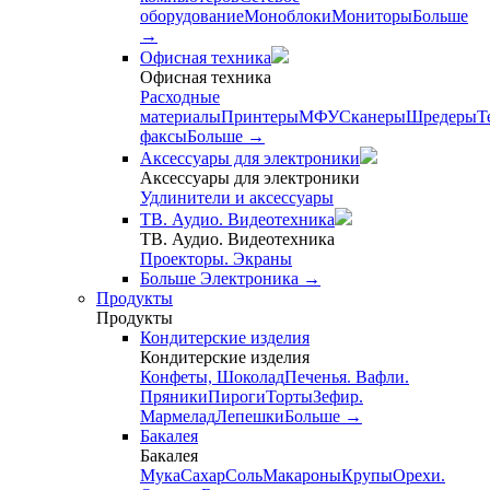
оборудование
Моноблоки
Мониторы
Больше
→
Офисная техника
Офисная техника
Расходные
материалы
Принтеры
МФУ
Сканеры
Шредеры
Т
факсы
Больше
→
Аксессуары для электроники
Аксессуары для электроники
Удлинители и аксессуары
ТВ. Аудио. Видеотехника
ТВ. Аудио. Видеотехника
Проекторы. Экраны
Больше Электроника
→
Продукты
Продукты
Кондитерские изделия
Кондитерские изделия
Конфеты, Шоколад
Печенья. Вафли.
Пряники
Пироги
Торты
Зефир.
Мармелад
Лепешки
Больше
→
Бакалея
Бакалея
Мука
Сахар
Соль
Макароны
Крупы
Орехи.