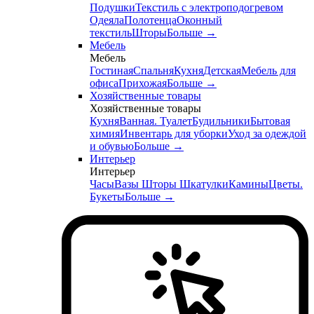
Подушки
Текстиль с электроподогревом
Одеяла
Полотенца
Оконный
текстиль
Шторы
Больше
→
Мебель
Мебель
Гостиная
Спальня
Кухня
Детская
Мебель для
офиса
Прихожая
Больше
→
Хозяйственные товары
Хозяйственные товары
Кухня
Ванная. Туалет
Будильники
Бытовая
химия
Инвентарь для уборки
Уход за одеждой
и обувью
Больше
→
Интерьер
Интерьер
Часы
Вазы
Шторы
Шкатулки
Камины
Цветы.
Букеты
Больше
→