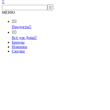


МЕНЮ


Продукты



Всё для Дома

Бренды
Новинки
Скидки