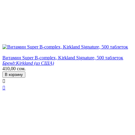
Витамин Super B-complex, Kirkland Signature, 500 таблеток
Бренд:
Kirkland (из США)
410,00
сом.
В корзину

