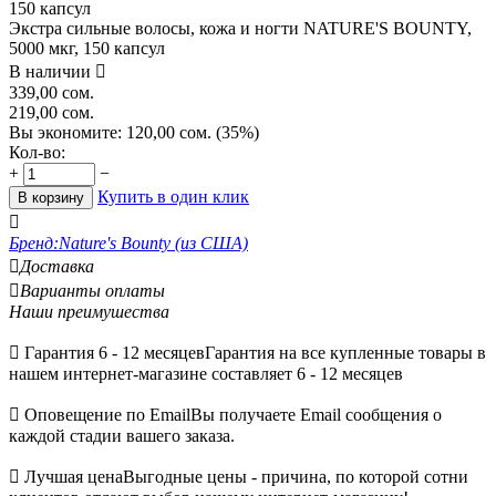
Экстра сильные волосы, кожа и ногти NATURE'S BOUNTY,
5000 мкг, 150 капсул
В наличии

339,00
сом.
219,00
сом.
Вы экономите:
120,00
сом.
(
35
%)
Кол-во:
+
−
Купить в один клик
В корзину

Бренд:
Nature's Bounty (из США)

Доставка

Варианты оплаты
Наши преимушества

Гарантия 6 - 12 месяцев
Гарантия на все купленные товары в
нашем интернет-магазине составляет 6 - 12 месяцев

Оповещение по Email
Вы получаете Email сообщения о
каждой стадии вашего заказа.

Лучшая цена
Выгодные цены - причина, по которой сотни