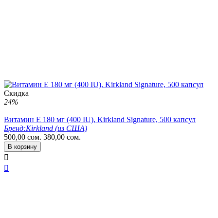
Скидка
24%
Витамин E 180 мг (400 IU), Kirkland Signature, 500 капсул
Бренд:
Kirkland (из США)
500,00
сом.
380,00
сом.
В корзину

