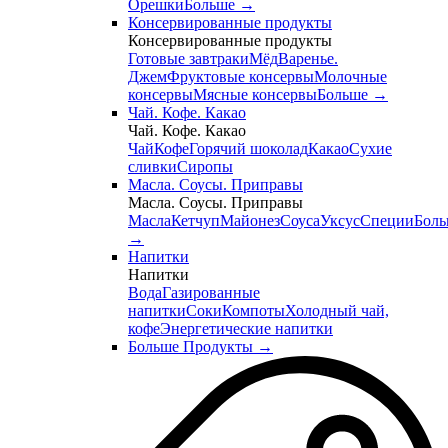
Орешки
Больше
→
Консервированные продукты
Консервированные продукты
Готовые завтраки
Мёд
Варенье.
Джем
Фруктовые консервы
Молочные
консервы
Мясные консервы
Больше
→
Чай. Кофе. Какао
Чай. Кофе. Какао
Чай
Кофе
Горячий шоколад
Какао
Сухие
сливки
Сиропы
Масла. Соусы. Приправы
Масла. Соусы. Приправы
Масла
Кетчуп
Майонез
Соуса
Уксус
Специи
Боль
→
Напитки
Напитки
Вода
Газированные
напитки
Соки
Компоты
Холодный чай,
кофе
Энергетические напитки
Больше Продукты
→