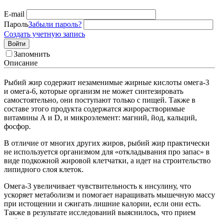
E-mail
Пароль
Забыли пароль?
Создать учетную запись
Войти
Запомнить
Описание
Рыбий жир содержит незаменимые жирные кислоты омега-3
и омега-6, которые организм не может синтезировать
самостоятельно, они поступают только с пищей. Также в
составе этого продукта содержатся жирорастворимые
витамины А и D, и микроэлемент: магний, йод, кальций,
фосфор.
В отличие от многих других жиров, рыбий жир практически
не используется организмом для «откладывания про запас» в
виде подкожной жировой клетчатки, а идет на строительство
липидного слоя клеток.
Омега-3 увеличивает чувствительность к инсулину, что
ускоряет метаболизм и помогает наращивать мышечную массу
при истощении и сжигать лишние калории, если они есть.
Также в результате исследований выяснилось, что прием