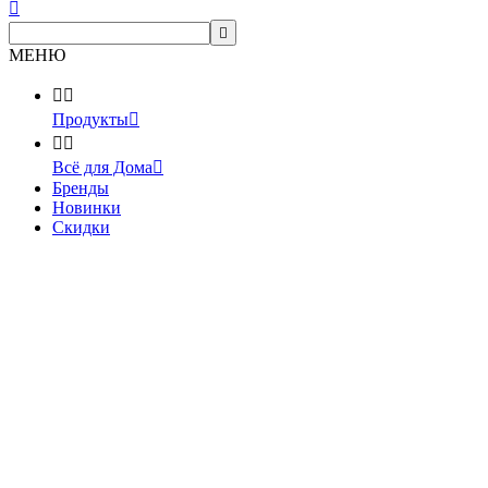


МЕНЮ


Продукты



Всё для Дома

Бренды
Новинки
Скидки