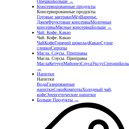
Орешки
Больше
→
Консервированные продукты
Консервированные продукты
Готовые завтраки
Мёд
Варенье.
Джем
Фруктовые консервы
Молочные
консервы
Мясные консервы
Больше
→
Чай. Кофе. Какао
Чай. Кофе. Какао
Чай
Кофе
Горячий шоколад
Какао
Сухие
сливки
Сиропы
Масла. Соусы. Приправы
Масла. Соусы. Приправы
Масла
Кетчуп
Майонез
Соуса
Уксус
Специи
Боль
→
Напитки
Напитки
Вода
Газированные
напитки
Соки
Компоты
Холодный чай,
кофе
Энергетические напитки
Больше Продукты
→