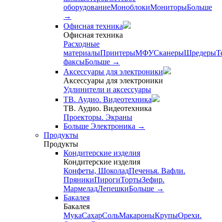
оборудование
Моноблоки
Мониторы
Больше
→
Офисная техника
Офисная техника
Расходные
материалы
Принтеры
МФУ
Сканеры
Шредеры
Т
факсы
Больше
→
Аксессуары для электроники
Аксессуары для электроники
Удлинители и аксессуары
ТВ. Аудио. Видеотехника
ТВ. Аудио. Видеотехника
Проекторы. Экраны
Больше Электроника
→
Продукты
Продукты
Кондитерские изделия
Кондитерские изделия
Конфеты, Шоколад
Печенья. Вафли.
Пряники
Пироги
Торты
Зефир.
Мармелад
Лепешки
Больше
→
Бакалея
Бакалея
Мука
Сахар
Соль
Макароны
Крупы
Орехи.