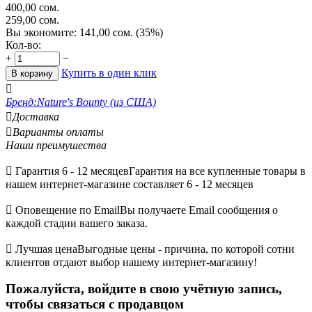
400,00
сом.
259,00
сом.
Вы экономите:
141,00
сом.
(
35
%)
Кол-во:
+
−
Купить в один клик
В корзину

Бренд:
Nature's Bounty (из США)

Доставка

Варианты оплаты
Наши преимушества

Гарантия 6 - 12 месяцев
Гарантия на все купленные товары в
нашем интернет-магазине составляет 6 - 12 месяцев

Оповещение по Email
Вы получаете Email сообщения о
каждой стадии вашего заказа.

Лучшая цена
Выгодные цены - причина, по которой сотни
клиентов отдают выбор нашему интернет-магазину!
Пожалуйста, войдите в свою учётную запись,
чтобы связаться с продавцом