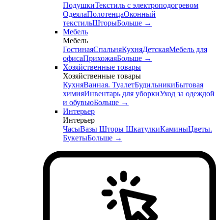
Подушки
Текстиль с электроподогревом
Одеяла
Полотенца
Оконный
текстиль
Шторы
Больше
→
Мебель
Мебель
Гостиная
Спальня
Кухня
Детская
Мебель для
офиса
Прихожая
Больше
→
Хозяйственные товары
Хозяйственные товары
Кухня
Ванная. Туалет
Будильники
Бытовая
химия
Инвентарь для уборки
Уход за одеждой
и обувью
Больше
→
Интерьер
Интерьер
Часы
Вазы
Шторы
Шкатулки
Камины
Цветы.
Букеты
Больше
→