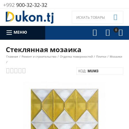
+992
900-32-32-32

0



МЕНЮ
Стеклянная мозаика
Главная
/
Ремонт и строительство
/
Отделка поверхностей
/
Плитки
/
Мозаики
/
КОД:
MUM3