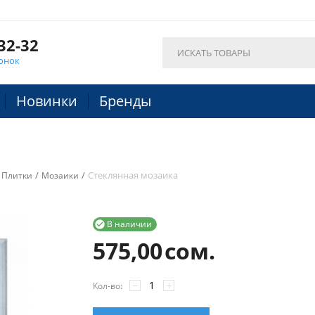
32-32
онок
Новинки
Бренды
/
/
Стеклянная мозаика
Плитки
Мозаики
В наличии

575,00
сом.
−
+
Кол-во: