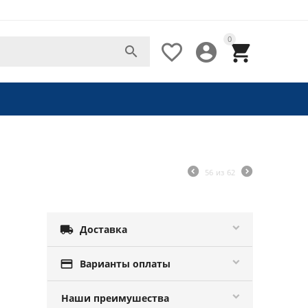
0




56
из
62

Доставка

Варианты оплаты
Наши преимушества