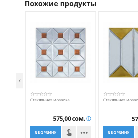
Похожие продукты

Стеклянная мозаика
Стеклянная моза
575,00
сом.
57


В КОРЗИНУ
В КОРЗИНУ