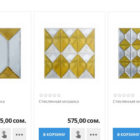
ика
Стеклянная мозаика
Стеклянная м
5,00
сом.
575,00
сом.


В КОРЗИНУ
В КОРЗИНУ