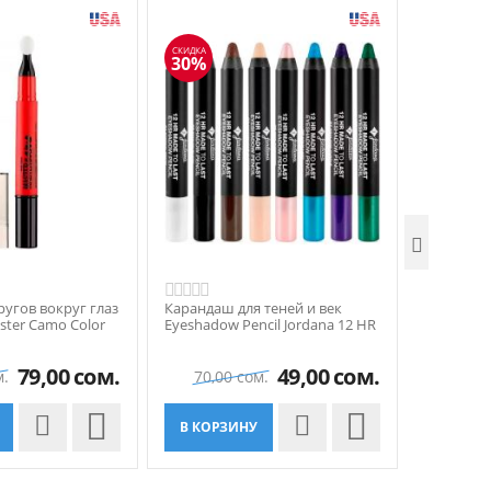
СКИДКА
СКИДКА
30%
30%

ругов вокруг глаз
Карандаш для теней и век
Коллекция
ster Camo Color
Eyeshadow Pencil Jordana 12 HR
Everyday 
Made To Last
79,00
сом.
49,00
сом.
м.
70,00
сом.
170,00


В КОРЗИНУ
В КОР