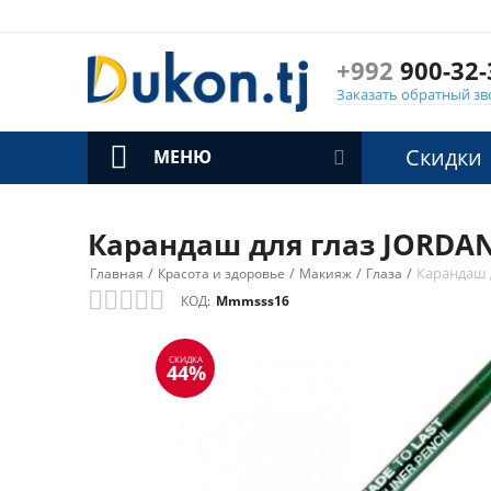
+992
900-32-
Заказать обратный зв
Скидки
МЕНЮ
Карандаш для глаз JORDANA
/
/
/
/
Карандаш д
Главная
Красота и здоровье
Макияж
Глаза
КОД:
Mmmsss16
СКИДКА
44%