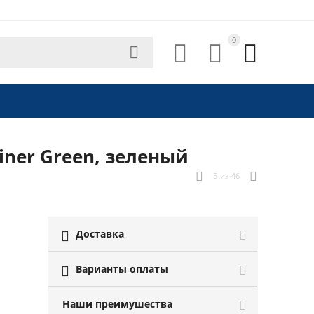
0




iner Green, зеленый
5
из
46
Доставка

Варианты оплаты

Наши преимушества