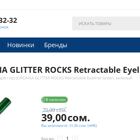
32-32
онок
Новинки
Бренды
 GLITTER ROCKS Retractable Eyel
ля глаз JORDANA GLITTER ROCKS Retractable Eyeliner Green, зеленый

В наличии
70,00
сом.
39,00
сом.
Вы экономите:
сом.
(
%)
31,00
44
−
+
Кол-во: