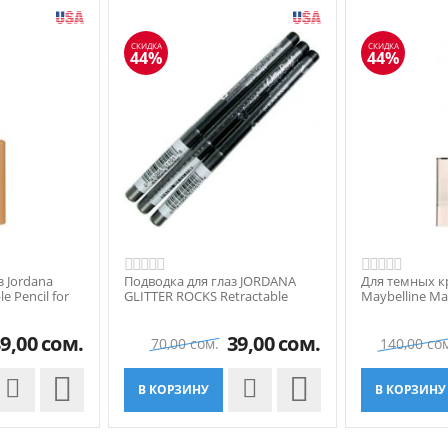
СКИДКА
СКИДКА
44%
44%
 Jordana
Подводка для глаз JORDANA
Для темных к
le Pencil for
GLITTER ROCKS Retractable
Maybelline Ma
Eyeliner Black, черный
Correcting
9,00
сом.
39,00
сом.
70,00
сом.
140,00
со


В КОРЗИНУ
В КОРЗИНУ