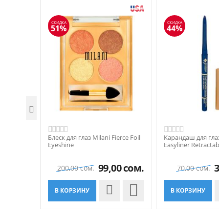
СКИДКА
СКИДКА
51%
44%

Блеск для глаз Milani Fierce Foil
Карандаш для глаз
Eyeshine
Easyliner Retractab
Eyes
99,00
сом.
3
200,00
сом.
70,00
сом.

В КОРЗИНУ
В КОРЗИНУ