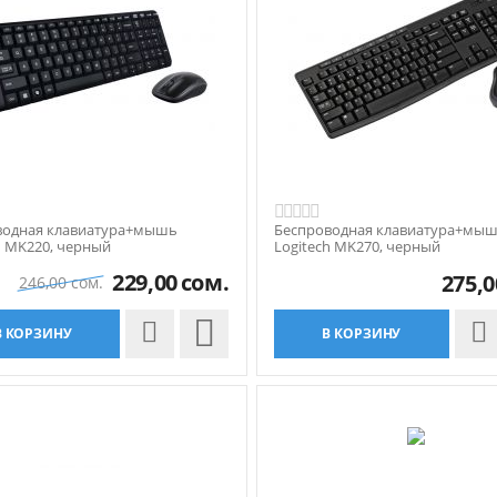
водная клавиатура+мышь
Беспроводная клавиатура+мы
h MK220, черный
Logitech MK270, черный
229,00
сом.
275,0
246,00
сом.

В КОРЗИНУ
В КОРЗИНУ