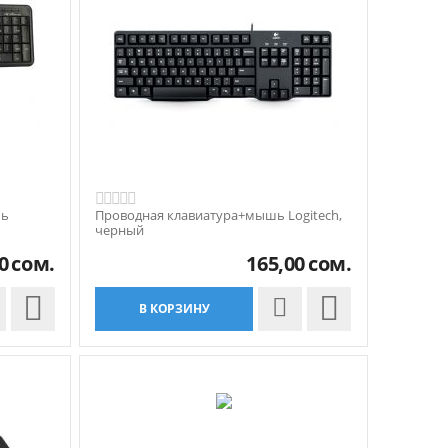
шь
Проводная клавиатура+мышь Logitech,
черный
0
сом.
165,00
сом.


В КОРЗИНУ