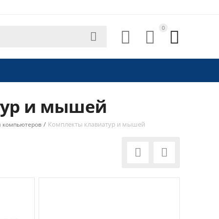
0




тур и мышей
/
Комплекты клавиатур и мышей
я компьютеров

