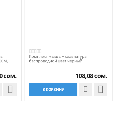
шь
Комплект мышь + клавиатура
00M,
беспроводной цвет черный
0
сом.
108,08
сом.


В КОРЗИНУ