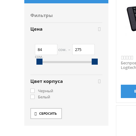
Фильтры
Цена
сом.
–
сом.
Беспро
84
сом.
275
сом.
Logitec
Цвет корпуса
Черный
Белый
СБРОСИТЬ