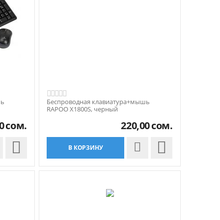
шь
Беспроводная клавиатура+мышь
RAPOO X1800S, черный
0
сом.
220,00
сом.


В КОРЗИНУ