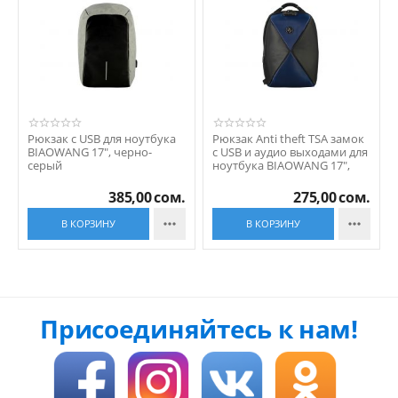
Рюкзак с USB для ноутбука
Рюкзак Anti theft TSA замок
BIAOWANG 17", черно-
с USB и аудио выходами для
серый
ноутбука BIAOWANG 17",
черно-синий
385,00
сом.
275,00
сом.


В КОРЗИНУ
В КОРЗИНУ
Присоединяйтесь к нам!