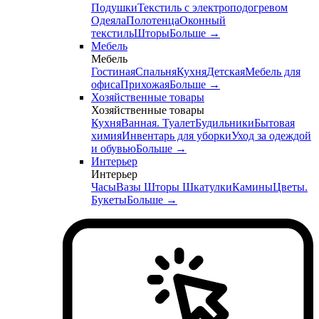
Подушки
Текстиль с электроподогревом
Одеяла
Полотенца
Оконный
текстиль
Шторы
Больше
→
Мебель
Мебель
Гостиная
Спальня
Кухня
Детская
Мебель для
офиса
Прихожая
Больше
→
Хозяйственные товары
Хозяйственные товары
Кухня
Ванная. Туалет
Будильники
Бытовая
химия
Инвентарь для уборки
Уход за одеждой
и обувью
Больше
→
Интерьер
Интерьер
Часы
Вазы
Шторы
Шкатулки
Камины
Цветы.
Букеты
Больше
→