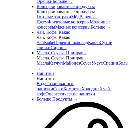
Орешки
Больше
→
Консервированные продукты
Консервированные продукты
Готовые завтраки
Мёд
Варенье.
Джем
Фруктовые консервы
Молочные
консервы
Мясные консервы
Больше
→
Чай. Кофе. Какао
Чай. Кофе. Какао
Чай
Кофе
Горячий шоколад
Какао
Сухие
сливки
Сиропы
Масла. Соусы. Приправы
Масла. Соусы. Приправы
Масла
Кетчуп
Майонез
Соуса
Уксус
Специи
Боль
→
Напитки
Напитки
Вода
Газированные
напитки
Соки
Компоты
Холодный чай,
кофе
Энергетические напитки
Больше Продукты
→