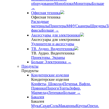
оборудование
Моноблоки
Мониторы
Больше
→
Офисная техника
Офисная техника
Расходные
материалы
Принтеры
МФУ
Сканеры
Шредеры
Т
факсы
Больше
→
Аксессуары для электроники
Аксессуары для электроники
Удлинители и аксессуары
ТВ. Аудио. Видеотехника
ТВ. Аудио. Видеотехника
Проекторы. Экраны
Больше Электроника
→
Продукты
Продукты
Кондитерские изделия
Кондитерские изделия
Конфеты, Шоколад
Печенья. Вафли.
Пряники
Пироги
Торты
Зефир.
Мармелад
Лепешки
Больше
→
Бакалея
Бакалея
Мука
Сахар
Соль
Макароны
Крупы
Орехи.