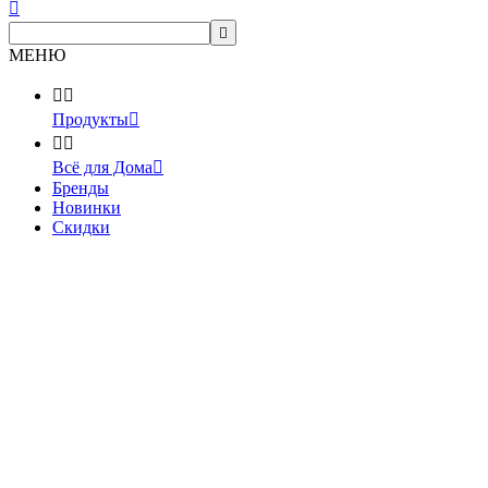


МЕНЮ


Продукты



Всё для Дома

Бренды
Новинки
Скидки