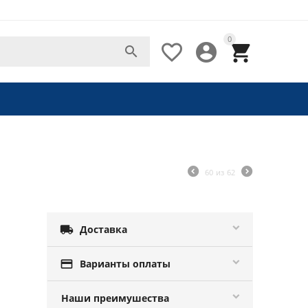
0




60
из
62

Доставка

Варианты оплаты
Наши преимушества