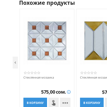
Похожие продукты

Стеклянная мозаика
Стеклянная моза
575,00
сом.
57


В КОРЗИНУ
В КОРЗИНУ