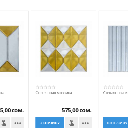
ика
Стеклянная мозаика
Стеклянная м
5,00
сом.
575,00
сом.


В КОРЗИНУ
В КОРЗИНУ