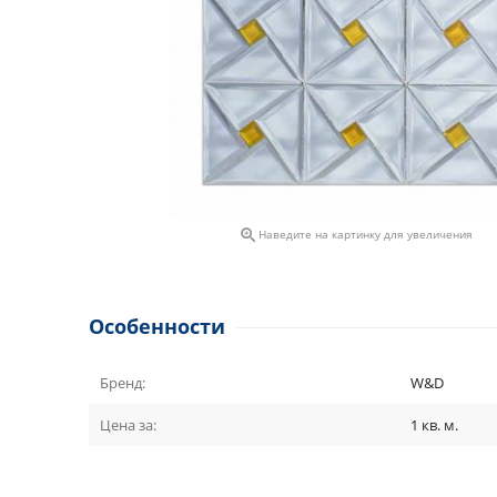

Наведите на картинку для увеличения
Особенности
Бренд:
W&D
Цена за:
1 кв. м.