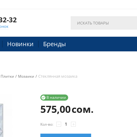
32-32
онок
Новинки
Бренды
/
/
Стеклянная мозаика
Плитки
Мозаики
В наличии

575,00
сом.
−
+
Кол-во: