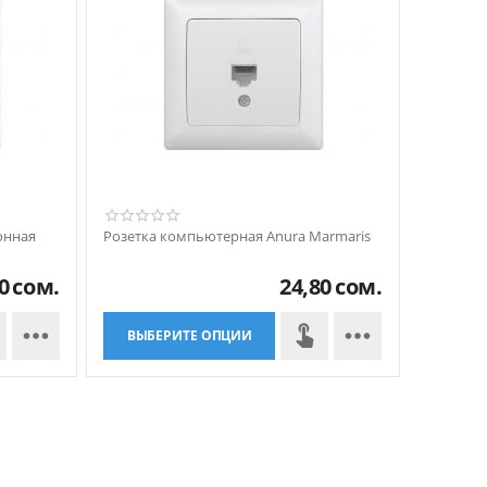
онная
Розетка компьютерная Anura Marmaris
0
сом.
24,80
сом.


ВЫБЕРИТЕ ОПЦИИ