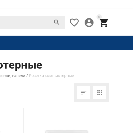
0




ютерные
/
Розетки компьютерные
зетки, панели

