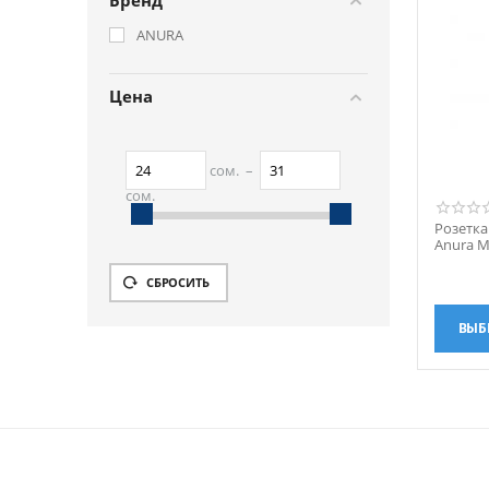
Бренд
ANURA
Цена
сом.
–
сом.
Розетка
24
сом.
31
сом.
Anura M
СБРОСИТЬ
ВЫБ