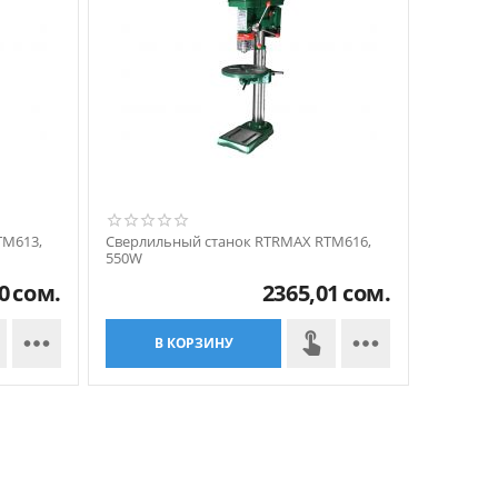
TM613,
Сверлильный станок RTRMAX RTM616,
550W
0
сом.
2365,01
сом.


В КОРЗИНУ