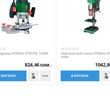
офрезер RTRMAX RTM378, 1500W
Сверлильный станок RTRMAX R
350W
824,46
сом.
1042,8

В КОРЗИНУ
В КОРЗИНУ