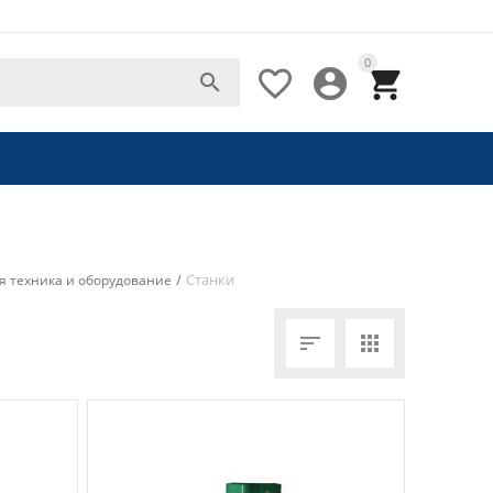
0




/
Станки
я техника и оборудование

