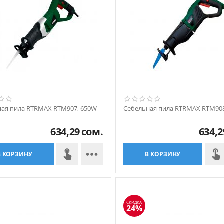
ная пила RTRMAX RTM907, 650W
Себельная пила RTRMAX RTM908
634,29
сом.
634,2

В КОРЗИНУ
В КОРЗИНУ
СКИДКА
24%