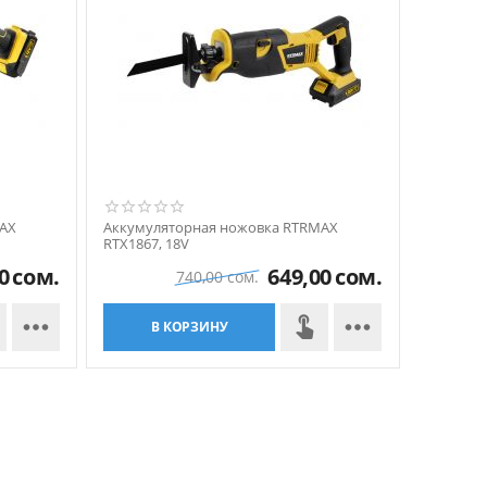
AX
Аккумуляторная ножовка RTRMAX
RTX1867, 18V
0
сом.
649,00
сом.
740,00
сом.


В КОРЗИНУ