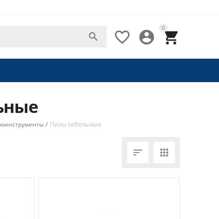
0




ьные
/
Пилы себельные
роинструменты

