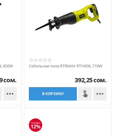
, 850W
Себельная пила RTRMAX RTH906, 710W
9
сом.
392,25
сом.


В КОРЗИНУ
СКИДКА
12%