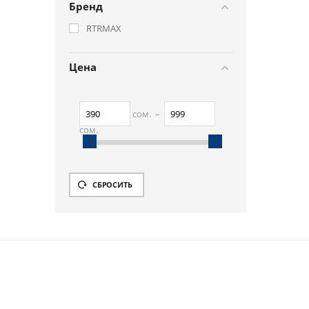
Бренд
RTRMAX
Цена
сом.
–
сом.
390
сом.
999
сом.
СБРОСИТЬ