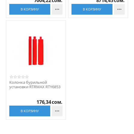
7004,22
сом.
8714,45
сом.


В КОРЗИНУ
В КОРЗИНУ
Колонка бурильной
установки RTRMAX RTY6853
176,34
сом.

В КОРЗИНУ