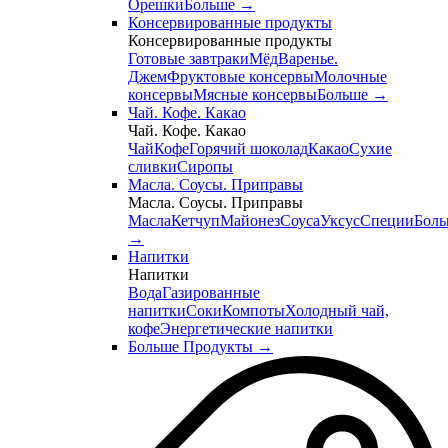
Орешки
Больше
→
Консервированные продукты
Консервированные продукты
Готовые завтраки
Мёд
Варенье.
Джем
Фруктовые консервы
Молочные
консервы
Мясные консервы
Больше
→
Чай. Кофе. Какао
Чай. Кофе. Какао
Чай
Кофе
Горячий шоколад
Какао
Сухие
сливки
Сиропы
Масла. Соусы. Приправы
Масла. Соусы. Приправы
Масла
Кетчуп
Майонез
Соуса
Уксус
Специи
Боль
→
Напитки
Напитки
Вода
Газированные
напитки
Соки
Компоты
Холодный чай,
кофе
Энергетические напитки
Больше Продукты
→