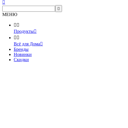


МЕНЮ


Продукты



Всё для Дома

Бренды
Новинки
Скидки