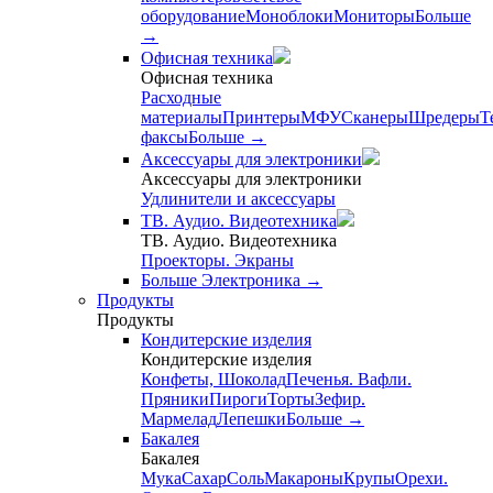
оборудование
Моноблоки
Мониторы
Больше
→
Офисная техника
Офисная техника
Расходные
материалы
Принтеры
МФУ
Сканеры
Шредеры
Т
факсы
Больше
→
Аксессуары для электроники
Аксессуары для электроники
Удлинители и аксессуары
ТВ. Аудио. Видеотехника
ТВ. Аудио. Видеотехника
Проекторы. Экраны
Больше Электроника
→
Продукты
Продукты
Кондитерские изделия
Кондитерские изделия
Конфеты, Шоколад
Печенья. Вафли.
Пряники
Пироги
Торты
Зефир.
Мармелад
Лепешки
Больше
→
Бакалея
Бакалея
Мука
Сахар
Соль
Макароны
Крупы
Орехи.