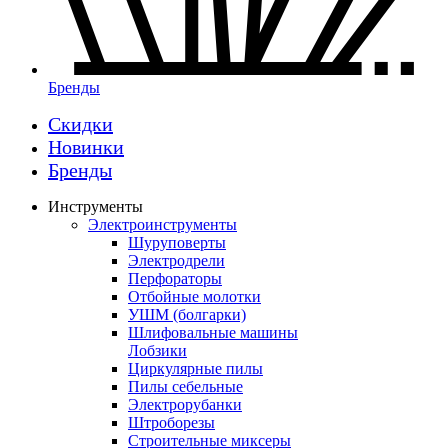
Бренды
Скидки
Новинки
Бренды
Инструменты
Электроинструменты
Шуруповерты
Электродрели
Перфораторы
Отбойные молотки
УШМ (болгарки)
Шлифовальные машины
Лобзики
Циркулярные пилы
Пилы себельные
Электрорубанки
Штроборезы
Строительные миксеры