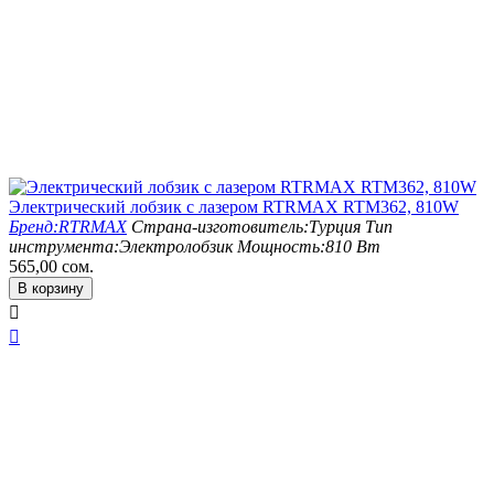
Электрический лобзик с лазером RTRMAX RTM362, 810W
Бренд:
RTRMAX
Страна-изготовитель:
Турция
Тип
инструмента:
Электролобзик
Мощность:
810 Вт
565,00
сом.
В корзину

