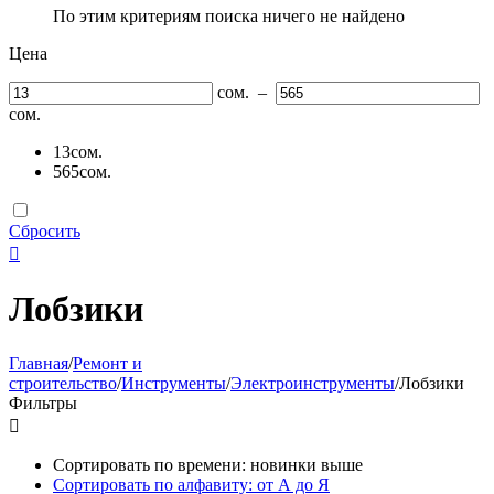
По этим критериям поиска ничего не найдено
Цена
сом.
–
сом.
13
сом.
565
сом.
Сбросить

Лобзики
Главная
/
Ремонт и
строительство
/
Инструменты
/
Электроинструменты
/
Лобзики
Фильтры

Сортировать по времени: новинки выше
Сортировать по алфавиту: от А до Я