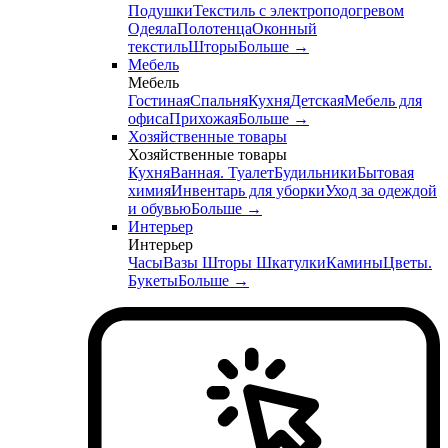
Подушки
Текстиль с электроподогревом
Одеяла
Полотенца
Оконный
текстиль
Шторы
Больше
→
Мебель
Мебель
Гостиная
Спальня
Кухня
Детская
Мебель для
офиса
Прихожая
Больше
→
Хозяйственные товары
Хозяйственные товары
Кухня
Ванная. Туалет
Будильники
Бытовая
химия
Инвентарь для уборки
Уход за одеждой
и обувью
Больше
→
Интерьер
Интерьер
Часы
Вазы
Шторы
Шкатулки
Камины
Цветы.
Букеты
Больше
→