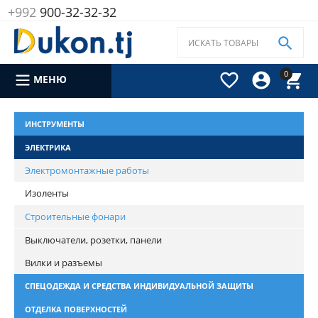
+992
900-32-32-32

0



МЕНЮ
ИНСТРУМЕНТЫ
ЭЛЕКТРИКА
Электромонтажные работы
Изоленты
Строительные фонари
Выключатели, розетки, панели
Вилки и разъемы
СПЕЦОДЕЖДА И СРЕДСТВА ИНДИВИДУАЛЬНОЙ ЗАЩИТЫ
ОТДЕЛКА ПОВЕРХНОСТЕЙ