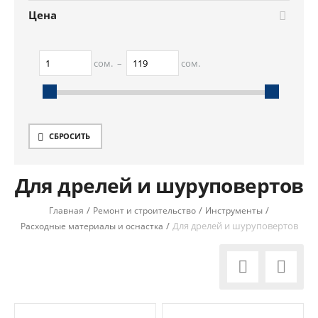
Цена
сом.
–
сом.
1
сом.
119
сом.
СБРОСИТЬ
Для дрелей и шуруповертов
/
/
/
Главная
Ремонт и строительство
Инструменты
/
Для дрелей и шуруповертов
Расходные материалы и оснастка

