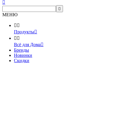


МЕНЮ


Продукты



Всё для Дома

Бренды
Новинки
Скидки